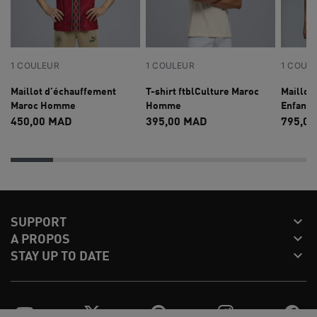
1 COULEUR
1 COULEUR
1 COUL
Maillot d’échauffement
T-shirt ftblCulture Maroc
Maillot
Maroc Homme
Homme
Enfant 
450,00 MAD
395,00 MAD
795,0

SUPPORT

A PROPOS

STAY UP TO DATE