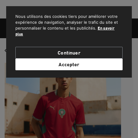
PROFITEZ DE LA LIVRAISON GRATUITE POUR LES COMMANDES SUPÉRIEURES À 1500 MAD.
Nous utilisons des cookies tiers pour améliorer votre
expérience de navigation, analyser le trafic du site et
personnaliser le contenu et les publicités.
En savoir
plus
FEMME
Équipe nationale du Maroc
Continuer
HOMME
Accepter
ENFANT
SPORT
LIFESTYLE
EQUIPE NATIONALE DU MAROC
PROMOS