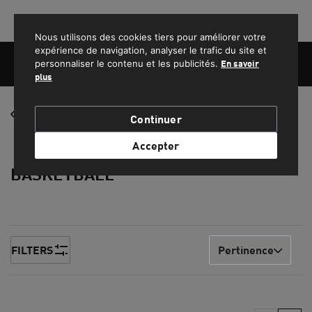
PROFITEZ DE LA LIVRAISON GRATUITE POUR LES COMMANDES SUPÉRIEURES À 1500 MAD.
Nous utilisons des cookies tiers pour améliorer votre
expérience de navigation, analyser le trafic du site et
personnaliser le contenu et les publicités.
En savoir
plus
FEMME
Sport
Continuer
HOMME
Accepter
BASKETBALL
ENFANT
SPORT
LIFESTYLE
FILTERS
Pertinence
EQUIPE NATIONALE DU MAROC
PROMOS