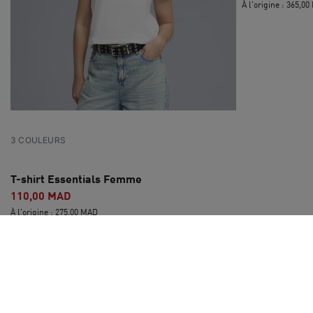
À l'origine : 365,0
3 COULEURS
T-shirt Essentials Femme
110,00 MAD
À l'origine : 275,00 MAD
2 COULEURS
T-shirt décontracté Pinnacle PUMA Class