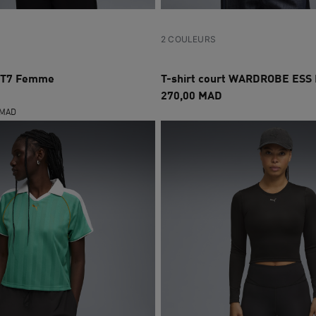
2 COULEURS
é T7 Femme
T-shirt court WARDROBE ES
270,00 MAD
0 MAD