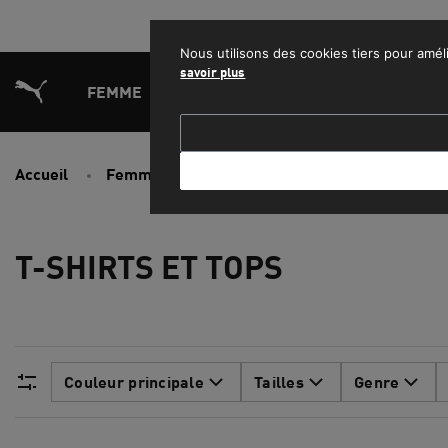
PROFITEZ
Nous utilisons des cookies tiers pour améli
savoir plus
FEMME
HOMME
ENFANT
SPORT
L
Accueil
Femme
Vêtements
T-shirts et tops
T-SHIRTS ET TOPS
Couleur principale
Tailles
Genre