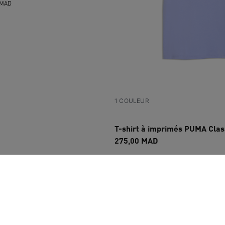
0 MAD
1 COULEUR
T-shirt à imprimés PUMA Cl
275,00 MAD
3 COULEURS
T-shirt décontracté à imprimé