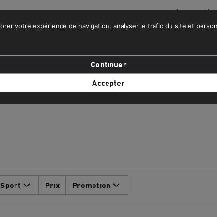
 DE LA LIVRAISON GRATUITE POUR LES COMMANDES SUPÉRIEURES À 
orer votre expérience de navigation, analyser le trafic du site et person
IFESTYLE
EQUIPE NATIONALE DU MAROC
PROMOS
Continuer
Accepter
Sport
Prix
Promotion