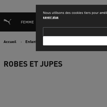
PROFITEZ
Nous utilisons des cookies tiers pour améli
savoir plus
FEMME
HOMME
ENFANT
SPORT
L
Accueil
Enfant
Filles
Robes et jupes
ROBES ET JUPES