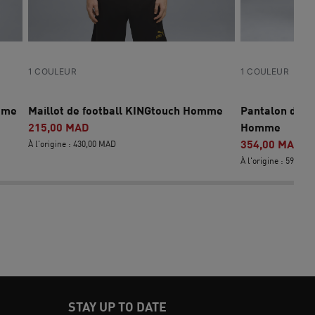
1 COULEUR
1 COULEUR
mme
Maillot de football KINGtouch Homme
Pantalon de f
215,00 MAD
Homme
354,00 MAD
À l'origine : 430,00 MAD
À l'origine : 590,00
STAY UP TO DATE