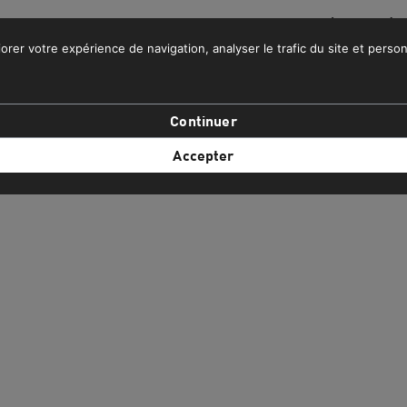
 DE LA LIVRAISON GRATUITE POUR LES COMMANDES SUPÉRIEURES À 
orer votre expérience de navigation, analyser le trafic du site et person
IFESTYLE
EQUIPE NATIONALE DU MAROC
PROMOS
Continuer
Accepter