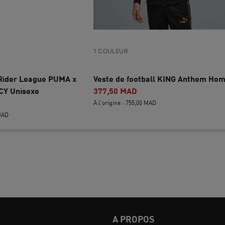
1 COULEUR
Rider League PUMA x
Veste de football KING Anthem Ho
Y Unisexe
377,50 MAD
À l'origine : 755,00 MAD
 MAD
A PROPOS