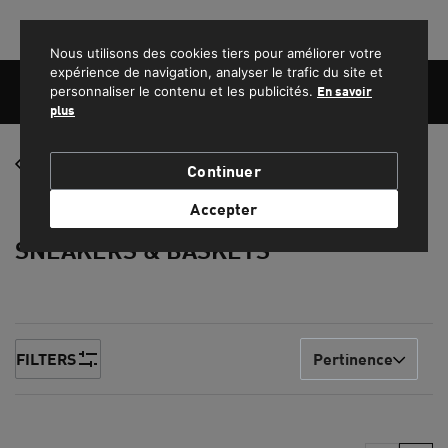
PROFITEZ DE LA LIVRAISON GRATUITE POUR LES COMMANDES SUPÉRIEURES À 1500 MAD.
Nous utilisons des cookies tiers pour améliorer votre
expérience de navigation, analyser le trafic du site et
personnaliser le contenu et les publicités.
En savoir
plus
FEMME
Chaussures
Continuer
HOMME
Accepter
SNEAKERS & BASKETS
ENFANT
SPORT
LIFESTYLE
FILTERS
Pertinence
EQUIPE NATIONALE DU MAROC
PROMOS