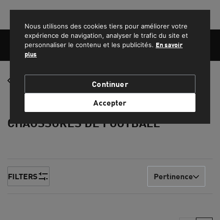
PROFITEZ DE LA LIVRAISON GRATUITE POUR LES COMMANDES SUPÉRIEURES À 1500 MAD.
Nous utilisons des cookies tiers pour améliorer votre
expérience de navigation, analyser le trafic du site et
personnaliser le contenu et les publicités.
En savoir
plus
FEMME
Football
Continuer
HOMME
Accepter
CHAUSSURES DE FOOTBALL
ENFANT
SPORT
LIFESTYLE
FILTERS
Pertinence
EQUIPE NATIONALE DU MAROC
PROMOS