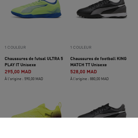
1 COULEUR
1 COULEUR
Chaussures de futsal ULTRA 5
Chaussures de football KING
PLAY IT Unisexe
MATCH TT Unisexe
295,00 MAD
528,00 MAD
À l'origine : 590,00 MAD
À l'origine : 880,00 MAD