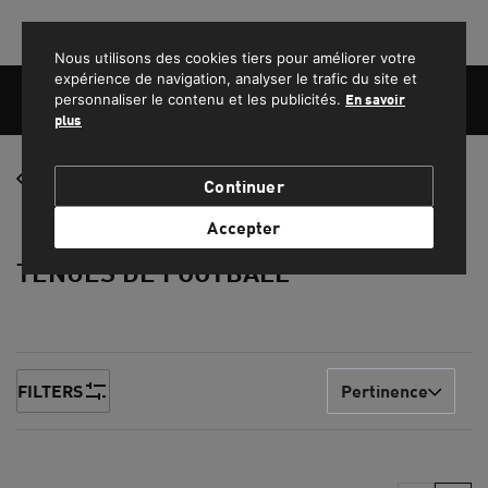
PROFITEZ DE LA LIVRAISON GRATUITE POUR LES COMMANDES SUPÉRIEURES À 1500 MAD.
Nous utilisons des cookies tiers pour améliorer votre
expérience de navigation, analyser le trafic du site et
personnaliser le contenu et les publicités.
En savoir
plus
FEMME
Football
Continuer
HOMME
Accepter
TENUES DE FOOTBALL
ENFANT
SPORT
LIFESTYLE
FILTERS
Pertinence
EQUIPE NATIONALE DU MAROC
PROMOS