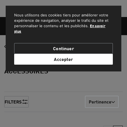
PROFITEZ DE LA LIVRAISON GRATUITE POUR LES COMMANDES SUPÉRIEURES À 1500 MAD.
Nous utilisons des cookies tiers pour améliorer votre
expérience de navigation, analyser le trafic du site et
personnaliser le contenu et les publicités.
En savoir
plus
FEMME
Homme
Continuer
HOMME
Accepter
ACCESSOIRES
ENFANT
SPORT
LIFESTYLE
FILTERS
Pertinence
EQUIPE NATIONALE DU MAROC
PROMOS