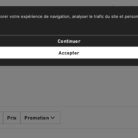
 DE LA LIVRAISON GRATUITE POUR LES COMMANDES SUPÉRIEURES À 
orer votre expérience de navigation, analyser le trafic du site et person
IFESTYLE
EQUIPE NATIONALE DU MAROC
PROMOS
Continuer
Accepter
Prix
Promotion