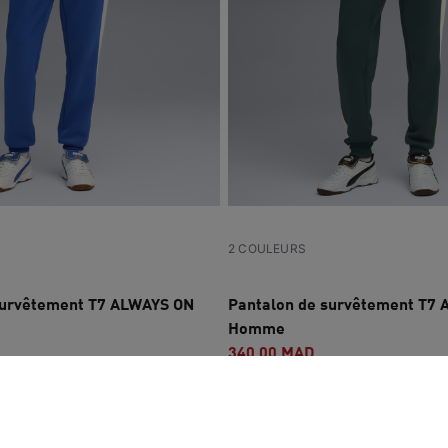
2 COULEURS
survêtement T7 ALWAYS ON
Pantalon de survêtement T7
Homme
340,00 MAD
0 MAD
À l'origine : 680,00 MAD