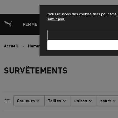
PROFITEZ
Nous utilisons des cookies tiers pour améli
savoir plus
FEMME
HOMME
ENFANT
SPORT
L
Accueil
Homme
Vêtements
Survêtements
SURVÊTEMENTS
Couleurs
Tailles
unisex
sport