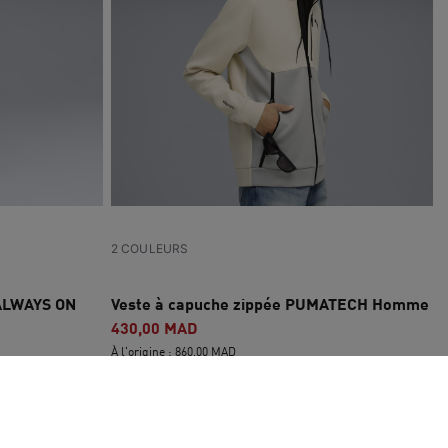
2 COULEURS
 ALWAYS ON
Veste à capuche zippée PUMATECH Homme
430,00 MAD
À l'origine : 860,00 MAD