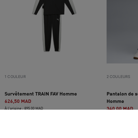
1 COULEUR
2 COULEURS
Survêtement TRAIN FAV Homme
Pantalon de 
626,50 MAD
Homme
340,00 MAD
À l'origine : 895,00 MAD
À l'origine : 680,0