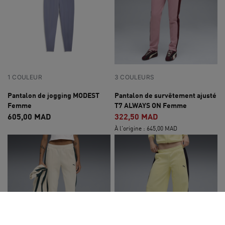
1 COULEUR
3 COULEURS
Pantalon de jogging MODEST
Pantalon de survêtement ajusté
Femme
T7 ALWAYS ON Femme
605,00 MAD
322,50 MAD
À l'origine : 645,00 MAD