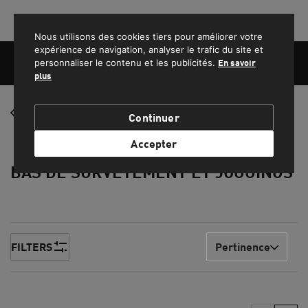
PROFITEZ DE LA LIVRAISON GRATUITE POUR LES COMMANDES SUPÉRIEURES À 1500 MAD.
Nous utilisons des cookies tiers pour améliorer votre
expérience de navigation, analyser le trafic du site et
personnaliser le contenu et les publicités.
En savoir
plus
FEMME
Vêtements
Continuer
HOMME
Accepter
BAS DE SURVÊTEMENT ET JOGGINGS
ENFANT
SPORT
LIFESTYLE
FILTERS
Pertinence
EQUIPE NATIONALE DU MAROC
PROMOS